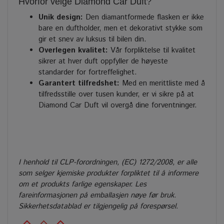
Hvorfor velge Diamond Car Duft?
Unik design:
Den diamantformede flasken er ikke
bare en duftholder, men et dekorativt stykke som
gir et snev av luksus til bilen din.
Overlegen kvalitet:
Vår forpliktelse til kvalitet
sikrer at hver duft oppfyller de høyeste
standarder for fortreffelighet.
Garantert tilfredshet:
Med en merittliste med å
tilfredsstille over tusen kunder, er vi sikre på at
Diamond Car Duft vil overgå dine forventninger.
I henhold til CLP-forordningen, (EC) 1272/2008, er alle
som selger kjemiske produkter forpliktet til å informere
om et produkts farlige egenskaper. Les
fareinformasjonen på emballasjen nøye før bruk.
Sikkerhetsdatablad er tilgjengelig på forespørsel.