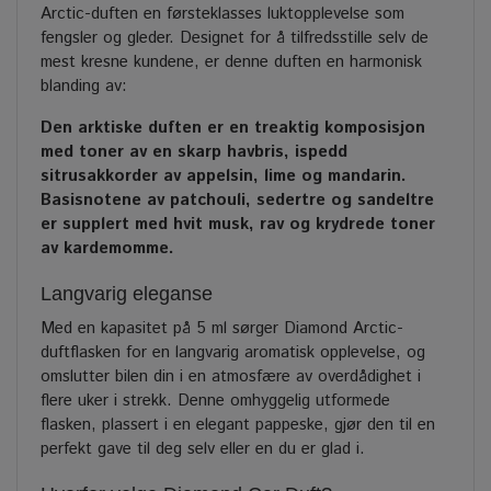
Arctic-duften en førsteklasses luktopplevelse som
fengsler og gleder. Designet for å tilfredsstille selv de
mest kresne kundene, er denne duften en harmonisk
blanding av:
Den arktiske duften er en treaktig komposisjon
med toner av en skarp havbris, ispedd
sitrusakkorder av appelsin, lime og mandarin.
Basisnotene av patchouli, sedertre og sandeltre
er supplert med hvit musk, rav og krydrede toner
av kardemomme.
Langvarig eleganse
Med en kapasitet på 5 ml sørger Diamond Arctic-
duftflasken for en langvarig aromatisk opplevelse, og
omslutter bilen din i en atmosfære av overdådighet i
flere uker i strekk. Denne omhyggelig utformede
flasken, plassert i en elegant pappeske, gjør den til en
perfekt gave til deg selv eller en du er glad i.