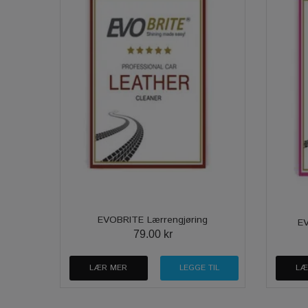
EVOBRITE Lærrengjøring
EV
79.00 kr
LÆR MER
LÆ