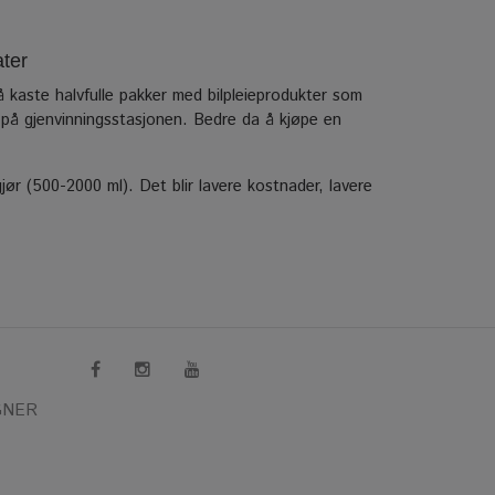
ater
 å kaste halvfulle pakker med bilpleieprodukter som
ll på gjenvinningsstasjonen. Bedre da å kjøpe en
ør (500-2000 ml). Det blir lavere kostnader, lavere
GNER