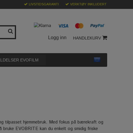
LIVSTIDSGARANTI
VERKTØY INKLUDERT
Logg inn
HANDLEKURV
LDELSER EVOFILM
ning tilpasset hjemmebruk. Med fokus på bærekraft og
d å bruke EVOBRITE kan du enkelt og smidig friske