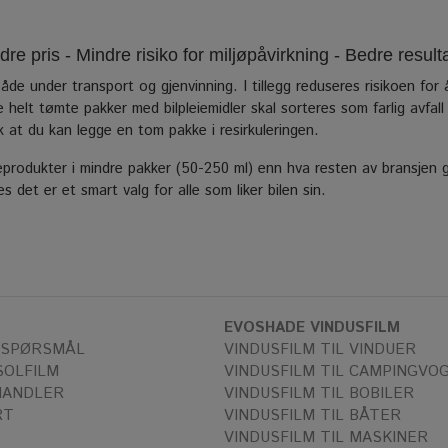
e pris - Mindre risiko for miljøpåvirkning - Bedre result
åde under transport og gjenvinning. I tillegg reduseres risikoen for
ke helt tømte pakker med bilpleiemidler skal sorteres som farlig avfa
k at du kan legge en tom pakke i resirkuleringen.
eprodukter i mindre pakker (50-250 ml) enn hva resten av bransjen gj
s det er et smart valg for alle som liker bilen sin.
EVOSHADE VINDUSFILM
 SPØRSMÅL
VINDUSFILM TIL VINDUER
SOLFILM
VINDUSFILM TIL CAMPINGVO
HANDLER
VINDUSFILM TIL BOBILER
RT
VINDUSFILM TIL BÅTER
VINDUSFILM TIL MASKINER