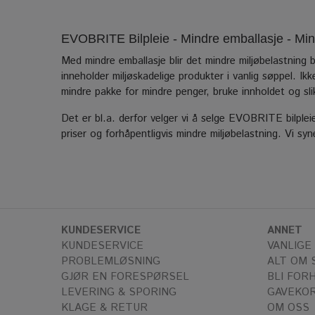
EVOBRITE Bilpleie - Mindre emballasje - Mindr
Med mindre emballasje blir det mindre miljøbelastning b
inneholder miljøskadelige produkter i vanlig søppel. Ik
mindre pakke for mindre penger, bruke innholdet og sli
Det er bl.a. derfor velger vi å selge EVOBRITE bilplei
priser og forhåpentligvis mindre miljøbelastning. Vi syne
KUNDESERVICE
ANNET
KUNDESERVICE
VANLIGE
PROBLEMLØSNING
ALT OM 
GJØR EN FORESPØRSEL
BLI FOR
LEVERING & SPORING
GAVEKO
KLAGE & RETUR
OM OSS