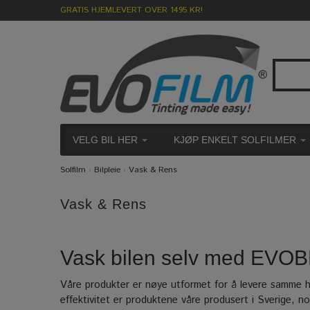
GRATIS HJEMLEVERT OVER 1495 KR!
VELG BIL HER
KJØP ENKELT SOLFILMER
Solfilm
›
Bilpleie
›
Vask & Rens
Vask & Rens
Vask bilen selv med EVOBR
Våre produkter er nøye utformet for å levere samme hø
effektivitet er produktene våre produsert i Sverige, 