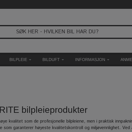
BILPLEIE
BILDUFT
INFORMASJON
ANME
ITE bilpleieprodukter
ye kvalitet som de profesjonelle bilpleiene, men i praktisk innpak
noe som garanterer høyeste kvalitetskontroll og miljøvennlighet. Ve