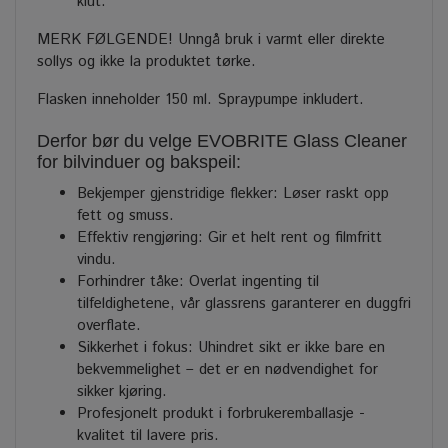
klut.
MERK FØLGENDE! Unngå bruk i varmt eller direkte
sollys og ikke la produktet tørke.
Flasken inneholder 150 ml. Spraypumpe inkludert.
Derfor bør du velge EVOBRITE Glass Cleaner
for bilvinduer og bakspeil:
Bekjemper gjenstridige flekker: Løser raskt opp
fett og smuss.
Effektiv rengjøring: Gir et helt rent og filmfritt
vindu.
Forhindrer tåke: Overlat ingenting til
tilfeldighetene, vår glassrens garanterer en duggfri
overflate.
Sikkerhet i fokus: Uhindret sikt er ikke bare en
bekvemmelighet – det er en nødvendighet for
sikker kjøring.
Profesjonelt produkt i forbrukeremballasje -
kvalitet til lavere pris.