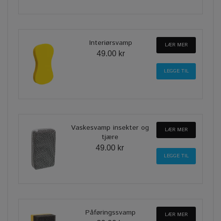
Interiørsvamp
LÆR MER
49.00 kr
Vaskesvamp insekter og
LÆR MER
tjære
49.00 kr
Påføringssvamp
LÆR MER