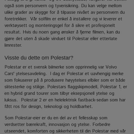
også som personvern og tyverisikring. Du kan velge mellom
ulike grader av skygge for å tilpasse nivået av personvern du
foretrekker.
Vår solfilm er enkel å installere og vi leverer et
verktøysett og monteringsgel for å sikre et profesjonelt
resultat.
Hvis du noen gang ønsker å fjerne filmen, kan du
gjøre det uten å skade vinduet til Polestar eller etterlate
limrester.
Visste du dette om Polestar?
Polestar er et svensk bilmerke som opprinnelig var Volvo
Cars' ytelsesavdeling.
I dag er Polestar et uavhengig merke
som fokuserer på å produsere høyytelses elbiler som er både
slitesterke og stilige. Polestars flaggskipmodell, Polestar 1, er
en hybrid grand tourer som tilbyr eksepsjonell ytelse og
luksus.
Polestar 2 er en helelektrisk fastback-sedan som har
fått ros for design, teknologi og holdbarhet.
Som Polestar-eier er du en del av et fellesskap som
verdsetter bærekraft, innovasjon og ytelse.
Forbedre
utseendet, komforten og sikkerheten til din Polestar med vår