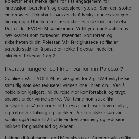
Polestar er et merke kjent for sitt engasjement for
innovasjon, bærekraft og eksepsjonell ytelse. Som den stolte
eieren av en Polestar-bil ønsker du å beskytte investeringen
din og opprettholde dens førsteklasses utseende og følelse.
Det er der EVOFILM kommer inn.
Vi tilbyr en unik solfilm av
høy kvalitet som forbedrer utseendet, komforten og
sikkerheten til din Polestar. Vår ferdigkuttede solfilm er
skreddersydd for å passe en rekke Polestar-modeller,
inkludert Polestar 1 og 2.
Hvordan fungerer solfilmen vår for din Polestar?
Solfilmen vår, EVOFILM, er designet for å gi UV-beskyttelse
samtidig som den reduserer varmen inne i bilen din.
Ved å
holde bilen kjøligere, vil du reise mer komfortabelt og trygt,
spesielt under varme somre.
Vår tynne non-stick-film
beskytter også interiøret til Polestar mot overdreven sollys,
og forhindrer falming og sprekker.
Ved en ulykke kan vår
solfilm også bidra til å holde vinduet sammen, og redusere
risikoen for glassbrudd og skader.
I tillegg til å gi varme- og UV-beskyttelse, fungerer vår solfilm