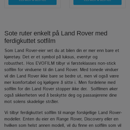
LES MER & BESTILL
LES MER & BESTILL
Sote ruter enkelt på Land Rover med
ferdigkuttet sotfilm
Som Land Rover-eier vet du at bilen din er mer enn bare et
kjøretøy. Det er et symbol på luksus, eventyr og
robusthet.
Hos EVOFILM tilbyr vi førsteklasses non-stick
solfilm for vinduene til din Land Rover.
Med tonede vinduer
vil din Land Rover ikke bare se bedre ut, men vil også være
mer komfortabel og kjøligere å sitte i. Men fordelene med
solfilm for din Land Rover stopper ikke der.
Solfilmen øker
også sikkerheten ved å beskytte deg og passasjerene dine
mot solens skadelige stråler.
Vi tilbyr ferdigkuttet solfilm til mange forskjellige Land Rover-
modeller. Enten du eier en Range Rover, Discovery eller en
hvilken som helst annen modell, vil du finne en solfilm som vil