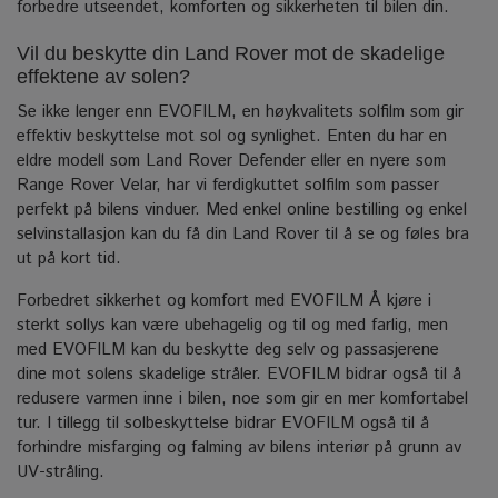
forbedre utseendet, komforten og sikkerheten til bilen din.
Vil du beskytte din Land Rover mot de skadelige
effektene av solen?
Se ikke lenger enn EVOFILM, en høykvalitets solfilm som gir
effektiv beskyttelse mot sol og synlighet. Enten du har en
eldre modell som Land Rover Defender eller en nyere som
Range Rover Velar, har vi ferdigkuttet solfilm som passer
perfekt på bilens vinduer.
Med enkel online bestilling og enkel
selvinstallasjon kan du få din Land Rover til å se og føles bra
ut på kort tid.
Forbedret sikkerhet og komfort med EVOFILM Å kjøre i
sterkt sollys kan være ubehagelig og til og med farlig, men
med EVOFILM kan du beskytte deg selv og passasjerene
dine mot solens skadelige stråler.
EVOFILM bidrar også til å
redusere varmen inne i bilen, noe som gir en mer komfortabel
tur. I tillegg til solbeskyttelse bidrar EVOFILM også til å
forhindre misfarging og falming av bilens interiør på grunn av
UV-stråling.