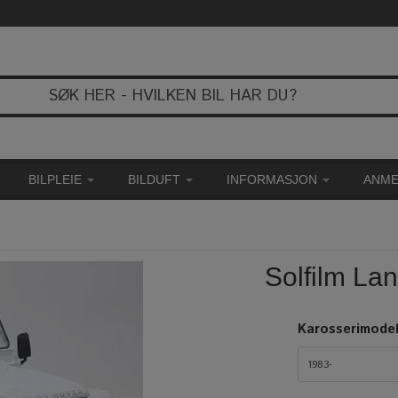
BILPLEIE
BILDUFT
INFORMASJON
ANME
Solfilm La
Karosserimodel
1983-