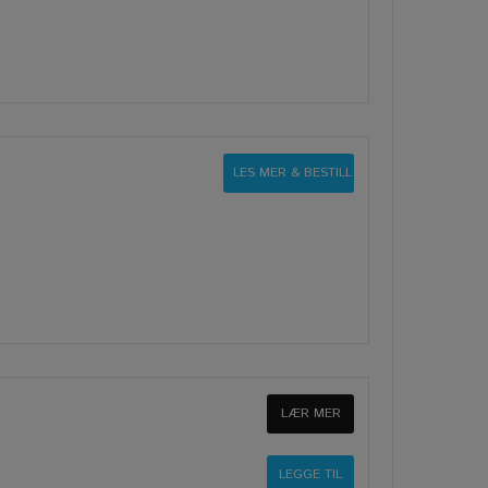
LES MER & BESTILL
LÆR MER