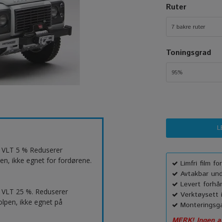
Ruter
7 bakre ruter
Toningsgrad
95%
t. VLT 5 % Reduserer
en, ikke egnet for fordørene.
Limfri film f
Avtakbar unde
Levert forhå
 VLT 25 %. Reduserer
Verktøysett i
lpen, ikke egnet på
Monteringsga
MERK! Ingen an