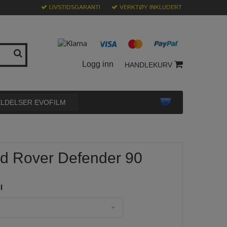
LIVSTIDSGARANTI
VERKTØY INKLUDERT
Logg inn
HANDLEKURV
LDELSER EVOFILM
nd Rover Defender 90
l