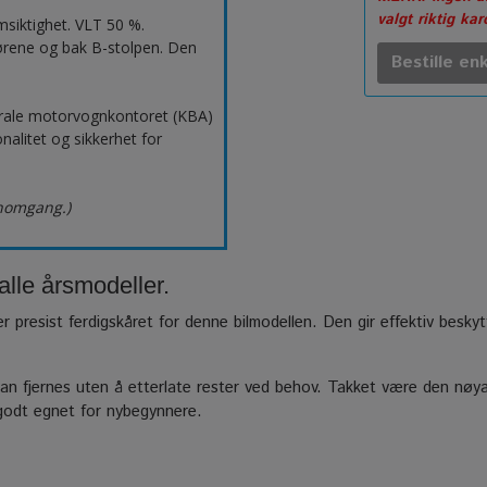
valgt riktig ka
msiktighet. VLT 50 %.
ørene og bak B-stolpen. Den
Bestille enk
erale motorvognkontoret (KBA)
nalitet og sikkerhet for
nnomgang.)
alle årsmodeller.
er presist ferdigskåret for denne bilmodellen. Den gir effektiv besky
n fjernes uten å etterlate rester ved behov. Takket være den nøyak
 godt egnet for nybegynnere.