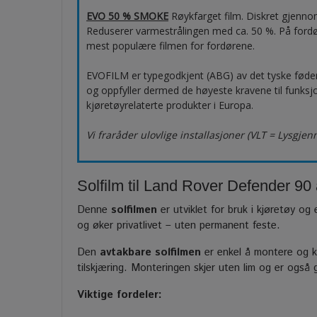
EVO 50 % SMOKE
Røykfarget film. Diskret gjenno
Reduserer varmestrålingen med ca. 50 %. På ford
mest populære filmen for fordørene.
EVOFILM er typegodkjent (ABG) av det tyske fød
og oppfyller dermed de høyeste kravene til funksjo
kjøretøyrelaterte produkter i Europa.
Vi fraråder ulovlige installasjoner (VLT = Lysgje
Solfilm til Land Rover Defender 90 
Denne
solfilmen
er utviklet for bruk i kjøretøy og 
og øker privatlivet – uten permanent feste.
Den
avtakbare solfilmen
er enkel å montere og ka
tilskjæring. Monteringen skjer uten lim og er også
Viktige fordeler: