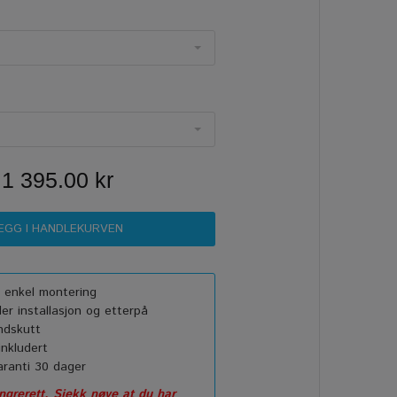
1 395.00 kr
or enkel montering
r installasjon og etterpå
ndskutt
nkludert
ranti 30 dager
grerett. Sjekk nøye at du har