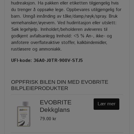
hudreaksjon. Ha pakken eller etiketten tilgjengelig hvis
du trenger å oppsøke lege. Oppbevares utilgjengelig for
barn. Unngå innånding av tåke/damp/røyk/spray. Bruk
vernehansker/øyevern. Ved hudirritasjon eller utslett:
Søk legehjelp. Innholdet/beholderen avleveres til
godkjent avfallsanlegg Innhold: <5 % An-, ikke- og
amfotere overflateaktive stoffer, kalkbindemidler,
rustløsere og ammoniakk.
UFI-kode: 36A0-J0TR-900V-STJ5
OPPFRISK BILEN DIN MED EVOBRITE
BILPLEIEPRODUKTER
EVOBRITE
Lær mer
Dekkglans
79.00 kr