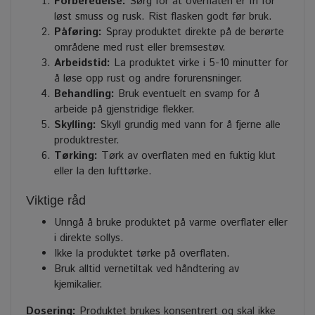
Forberedelse:
Sørg for at overflaten er fri for
løst smuss og rusk. Rist flasken godt før bruk.
Påføring:
Spray produktet direkte på de berørte
områdene med rust eller bremsestøv.
Arbeidstid:
La produktet virke i 5-10 minutter for
å løse opp rust og andre forurensninger.
Behandling:
Bruk eventuelt en svamp for å
arbeide på gjenstridige flekker.
Skylling:
Skyll grundig med vann for å fjerne alle
produktrester.
Tørking:
Tørk av overflaten med en fuktig klut
eller la den lufttørke.
Viktige råd
Unngå å bruke produktet på varme overflater eller
i direkte sollys.
Ikke la produktet tørke på overflaten.
Bruk alltid vernetiltak ved håndtering av
kjemikalier.
Dosering:
Produktet brukes konsentrert og skal ikke