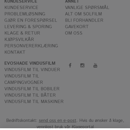
KUNDESERVICE
ANNET
KUNDESERVICE
VANLIGE SPØRSMÅL
PROBLEMLØSNING
ALT OM SOLFILM
GJØR EN FORESPØRSEL
BLI FORHANDLER
LEVERING & SPORING
GAVEKORT
KLAGE & RETUR
OM OSS
KJØPSVILKÅR
PERSONVERERKLÆRING
KONTAKT
EVOSHADE VINDUSFILM
VINDUSFILM TIL VINDUER
VINDUSFILM TIL
CAMPINGVOGNER
VINDUSFILM TIL BOBILER
VINDUSFILM TIL BÅTER
VINDUSFILM TIL MASKINER
Bedriftskontakt:
send oss en e-post
. Hvis du ønsker å klage,
vennligst bruk vår
Klageportal