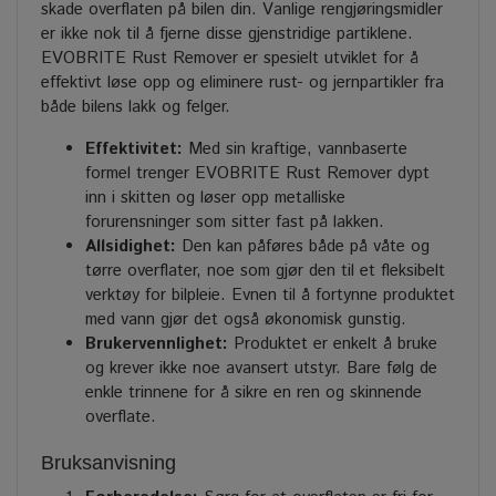
skade overflaten på bilen din. Vanlige rengjøringsmidler
er ikke nok til å fjerne disse gjenstridige partiklene.
EVOBRITE Rust Remover er spesielt utviklet for å
effektivt løse opp og eliminere rust- og jernpartikler fra
både bilens lakk og felger.
Effektivitet:
Med sin kraftige, vannbaserte
formel trenger EVOBRITE Rust Remover dypt
inn i skitten og løser opp metalliske
forurensninger som sitter fast på lakken.
Allsidighet:
Den kan påføres både på våte og
tørre overflater, noe som gjør den til et fleksibelt
verktøy for bilpleie. Evnen til å fortynne produktet
med vann gjør det også økonomisk gunstig.
Brukervennlighet:
Produktet er enkelt å bruke
og krever ikke noe avansert utstyr. Bare følg de
enkle trinnene for å sikre en ren og skinnende
overflate.
Bruksanvisning