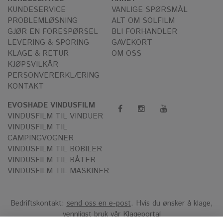
KUNDESERVICE
VANLIGE SPØRSMÅL
PROBLEMLØSNING
ALT OM SOLFILM
GJØR EN FORESPØRSEL
BLI FORHANDLER
LEVERING & SPORING
GAVEKORT
KLAGE & RETUR
OM OSS
KJØPSVILKÅR
PERSONVERERKLÆRING
KONTAKT
EVOSHADE VINDUSFILM
VINDUSFILM TIL VINDUER
VINDUSFILM TIL
CAMPINGVOGNER
VINDUSFILM TIL BOBILER
VINDUSFILM TIL BÅTER
VINDUSFILM TIL MASKINER
Bedriftskontakt:
send oss en e-post
. Hvis du ønsker å klage,
vennligst bruk vår
Klageportal