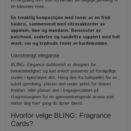
en langvarig duft som forvandler din daglige pendling til
en luksuriøs reise.
En treaktig komposisjon med toner av en frisk
havbris, sammenvevd med sitrusakkorder av
appelsin, lime og mandarin. Basisnoter av
patchouli, sedertre og sandeltre supplert med hvit
musk, rav og krydrede toner av kardemomme.
Uanstrengt eleganse
BLING: Elegance duftkortet er designet for
bekvemmelighet og kan enkelt plasseres på forskjellige
steder i kjøretøyet ditt. Heng den fra bakspeilet for en
subtil spredning, plasser den under setet for diskret
friskhet, eller plasser den i bagasjerommet på
stasjonsvognen for en gjennomtrengende aroma som
møter deg hver gang du åpner døren.
Hvorfor velge BLING: Fragrance
Cards?