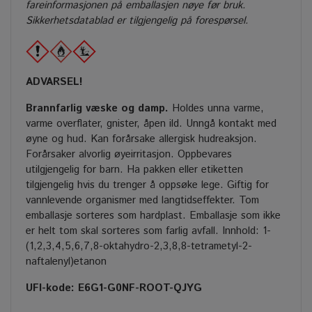
fareinformasjonen på emballasjen nøye før bruk.
Sikkerhetsdatablad er tilgjengelig på forespørsel.
ADVARSEL!
Brannfarlig væske og damp.
Holdes unna varme,
varme overflater, gnister, åpen ild. Unngå kontakt med
øyne og hud. Kan forårsake allergisk hudreaksjon.
Forårsaker alvorlig øyeirritasjon. Oppbevares
utilgjengelig for barn. Ha pakken eller etiketten
tilgjengelig hvis du trenger å oppsøke lege. Giftig for
vannlevende organismer med langtidseffekter. Tom
emballasje sorteres som hardplast. Emballasje som ikke
er helt tom skal sorteres som farlig avfall. Innhold: 1-
(1,2,3,4,5,6,7,8-oktahydro-2,3,8,8-tetrametyl-2-
naftalenyl)etanon
UFI-kode: E6G1-G0NF-ROOT-QJYG