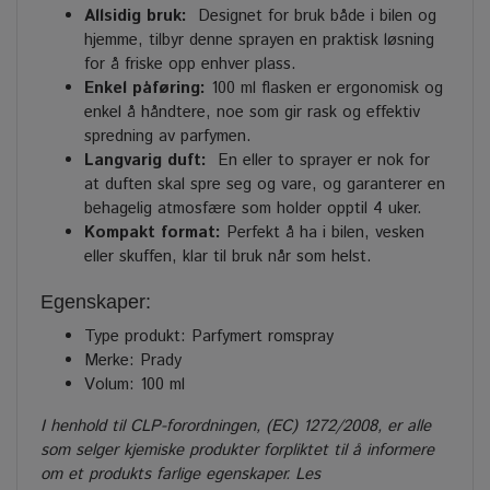
Allsidig bruk:
Designet for bruk både i bilen og
hjemme, tilbyr denne sprayen en praktisk løsning
for å friske opp enhver plass.
Enkel påføring:
100 ml flasken er ergonomisk og
enkel å håndtere, noe som gir rask og effektiv
spredning av parfymen.
Langvarig duft:
En eller to sprayer er nok for
at duften skal spre seg og vare, og garanterer en
behagelig atmosfære som holder opptil 4 uker.
Kompakt format:
Perfekt å ha i bilen, vesken
eller skuffen, klar til bruk når som helst.
Egenskaper:
Type produkt: Parfymert romspray
Merke: Prady
Volum: 100 ml
I henhold til CLP-forordningen, (EC) 1272/2008, er alle
som selger kjemiske produkter forpliktet til å informere
om et produkts farlige egenskaper. Les