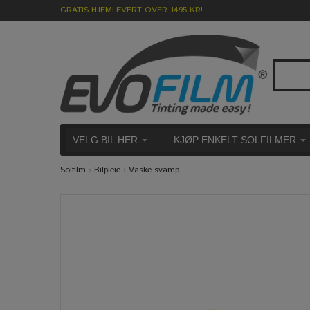
GRATIS HJEMLEVERT OVER 1495 KR!
VELG BIL HER
KJØP ENKELT SOLFILMER
Solfilm
›
Bilpleie
›
Vaske svamp