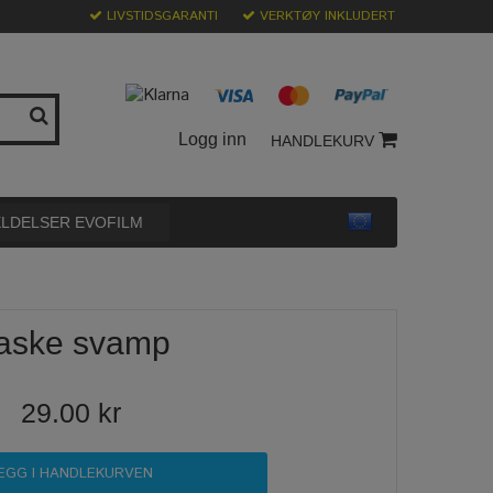
LIVSTIDSGARANTI
VERKTØY INKLUDERT
Logg inn
HANDLEKURV
LDELSER EVOFILM
aske svamp
29.00 kr