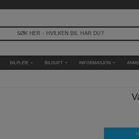
BILPLEIE
BILDUFT
INFORMASJON
ANME
V