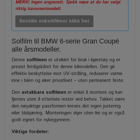
MERK! Ingen angrerett. Sjekk nøye at du har valgt
riktig karosserimodell.
Bestille enkeltfilmer klikk her
Solfilm til BMW 6-serie Gran Coupé
alle årsmodeller.
Denne
solfilmen
er utviklet for bruk i kjøretøy og er
presist ferdigskåret for denne bilmodellen. Den gir
effektiv beskyttelse mot UV-stråling, reduserer varme
inne i bilen og øker privatlivet – uten permanent feste.
Den
avtakbare solfilmen
er enkel å montere og kan
fjernes uten å etterlate rester ved behov. Takket være
den nøyaktige passformen kreves det ingen justering
eller tilskjæring. Monteringen skjer uten lim og er også
godt egnet for nybegynnere.
Viktige fordeler: