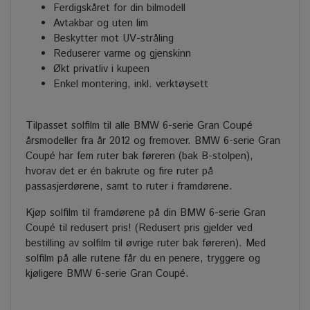
Ferdigskåret for din bilmodell
Avtakbar og uten lim
Beskytter mot UV-stråling
Reduserer varme og gjenskinn
Økt privatliv i kupeen
Enkel montering, inkl. verktøysett
Tilpasset solfilm til alle BMW 6-serie Gran Coupé
årsmodeller fra år 2012 og fremover. BMW 6-serie Gran
Coupé har fem ruter bak føreren (bak B-stolpen),
hvorav det er én bakrute og fire ruter på
passasjerdørene, samt to ruter i framdørene.
Kjøp solfilm til framdørene på din BMW 6-serie Gran
Coupé til redusert pris! (Redusert pris gjelder ved
bestilling av solfilm til øvrige ruter bak føreren). Med
solfilm på alle rutene får du en penere, tryggere og
kjøligere BMW 6-serie Gran Coupé.