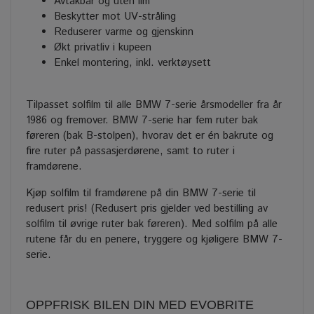
Avtakbar og uten lim
Beskytter mot UV-stråling
Reduserer varme og gjenskinn
Økt privatliv i kupeen
Enkel montering, inkl. verktøysett
Tilpasset solfilm til alle BMW 7-serie årsmodeller fra år
1986 og fremover. BMW 7-serie har fem ruter bak
føreren (bak B-stolpen), hvorav det er én bakrute og
fire ruter på passasjerdørene, samt to ruter i
framdørene.
Kjøp solfilm til framdørene på din BMW 7-serie til
redusert pris! (Redusert pris gjelder ved bestilling av
solfilm til øvrige ruter bak føreren). Med solfilm på alle
rutene får du en penere, tryggere og kjøligere BMW 7-
serie.
OPPFRISK BILEN DIN MED EVOBRITE