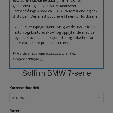
EVO 50 % SMOKE
Røykfarget film. Diskret
gjennomsiktighet. VLT 50 %. Reduserer
varmestrålingen med ca. 50 %. På fordørene og bak
B-stolpen. Den mest populære filmen for fordørene.
EVOFILM er typegodkjent (ABG) av det tyske føderale
motorvognkontoret (KBA) og oppfyller dermed de
høyeste kravene til funksjonalitet og sikkerhet for
kjøretøyrelaterte produkter i Europa.
Vi fraråder ulovlige installasjoner (VLT =
Lysgjennomgang.)
Solfilm BMW 7-serie
Karosserimodell
2016-2022
Ruter