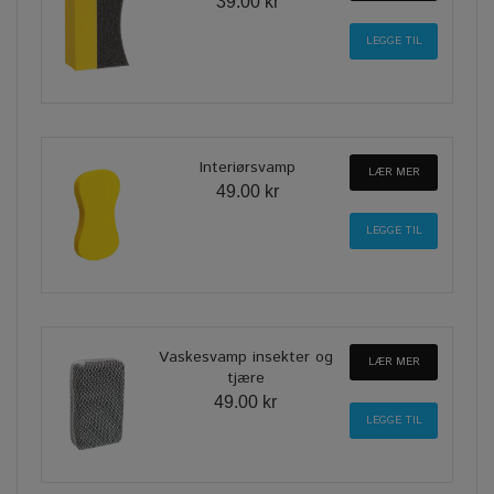
39.00 kr
Interiørsvamp
LÆR MER
49.00 kr
Vaskesvamp insekter og
LÆR MER
tjære
49.00 kr