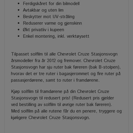
Ferdigskåret for din bilmodell
Avtakbar og uten lim
Beskytter mot UV-stråling
Reduserer varme og gjenskinn
Økt privatliv i kupeen
Enkel montering, inkl. verktøysett
Tilpasset solfilm til alle Chevrolet Cruze Stasjonsvogn
årsmodeller fra år 2012 og fremover. Chevrolet Cruze
Stasjonsvogn har sju ruter bak føreren (bak B-stolpen),
hvorav det er tre ruter i bagasjerommet og fire ruter på
passasjerdørene, samt to ruter i framdørene.
Kjøp solfilm til framdørene på din Chevrolet Cruze
Stasjonsvogn til redusert pris! (Redusert pris gjelder
ved bestilling av solfilm til øvrige ruter bak føreren).
Med solfilm på alle rutene får du en penere, tryggere og
kjøligere Chevrolet Cruze Stasjonsvogn.