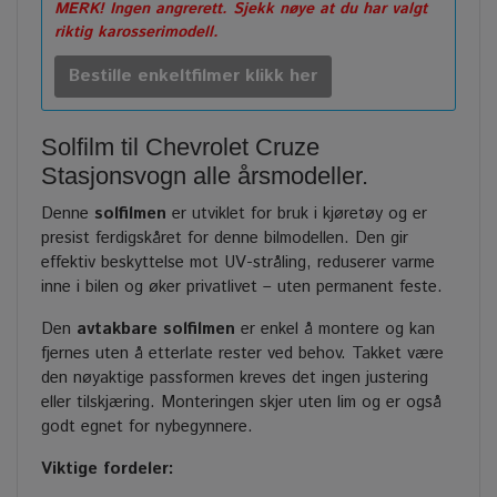
MERK! Ingen angrerett. Sjekk nøye at du har valgt
riktig karosserimodell.
Bestille enkeltfilmer klikk her
Solfilm til Chevrolet Cruze
Stasjonsvogn alle årsmodeller.
Denne
solfilmen
er utviklet for bruk i kjøretøy og er
presist ferdigskåret for denne bilmodellen. Den gir
effektiv beskyttelse mot UV-stråling, reduserer varme
inne i bilen og øker privatlivet – uten permanent feste.
Den
avtakbare solfilmen
er enkel å montere og kan
fjernes uten å etterlate rester ved behov. Takket være
den nøyaktige passformen kreves det ingen justering
eller tilskjæring. Monteringen skjer uten lim og er også
godt egnet for nybegynnere.
Viktige fordeler: