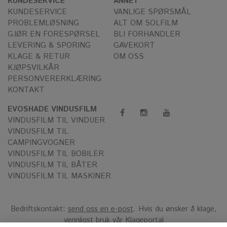
KUNDESERVICE
ANNET
KUNDESERVICE
VANLIGE SPØRSMÅL
PROBLEMLØSNING
ALT OM SOLFILM
GJØR EN FORESPØRSEL
BLI FORHANDLER
LEVERING & SPORING
GAVEKORT
KLAGE & RETUR
OM OSS
KJØPSVILKÅR
PERSONVERERKLÆRING
KONTAKT
EVOSHADE VINDUSFILM
VINDUSFILM TIL VINDUER
VINDUSFILM TIL
CAMPINGVOGNER
VINDUSFILM TIL BOBILER
VINDUSFILM TIL BÅTER
VINDUSFILM TIL MASKINER
Bedriftskontakt:
send oss en e-post
. Hvis du ønsker å klage,
vennligst bruk vår
Klageportal