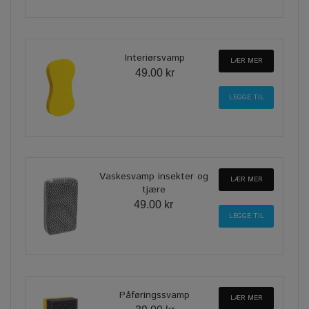
Interiørsvamp
LÆR MER
49.00 kr
Vaskesvamp insekter og
LÆR MER
tjære
49.00 kr
Påføringssvamp
LÆR MER