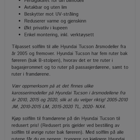
Ferdigskåret for din bilmodell
Avtakbar og uten lim
Beskytter mot UV-stråling
Reduserer varme og gjenskinn
Økt privatliv i kupeen
Enkel montering, inkl. verktøysett
Tilpasset solfilm til alle Hyundai Tucson årsmodeller fra
år 2005 og fremover. Hyundai Tucson har fem ruter bak
føreren (bak B-stolpen), hvorav det er tre ruter i
bagasjerommet og to ruter på passasjerdørene, samt to
ruter i framdørene.
Vær oppmerksom på at det finnes ulike
karosserimodeller på Hyundai Tucson i årsmodellene fra
år 2010, 2015 og 2020, slik at du velger riktig!
2005-2010
JM, 2010-2015 LM, 2015-2020 TL, 2020- NX4.
Kjøp solfilm til framdørene på din Hyundai Tucson til
redusert pris! (Redusert pris gjelder ved bestilling av
solfilm til øvrige ruter bak føreren). Med solfilm på alle
rutene får du en penere, tryggere og kjøligere Hyundai