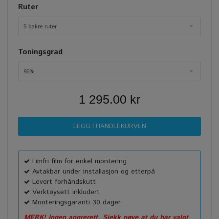
Ruter
5 bakre ruter
Toningsgrad
95%
1 295.00 kr
Limfri film for enkel montering
Avtakbar under installasjon og etterpå
Levert forhåndskutt
Verktøysett inkludert
Monteringsgaranti 30 dager
MERK! Ingen angrerett. Sjekk nøye at du har valgt