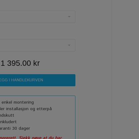
1 395.00 kr
or enkel montering
r installasjon og etterpå
ndskutt
nkludert
ranti 30 dager
grerett. Sjekk nøye at du har