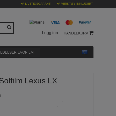
LIVSTIDSGARANTI
VERKTØY INKLUDERT
Logg inn
HANDLEKURV
LDELSER EVOFILM
Solfilm Lexus LX
l