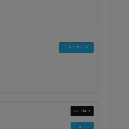
LES MER & BESTILL
LÆR MER