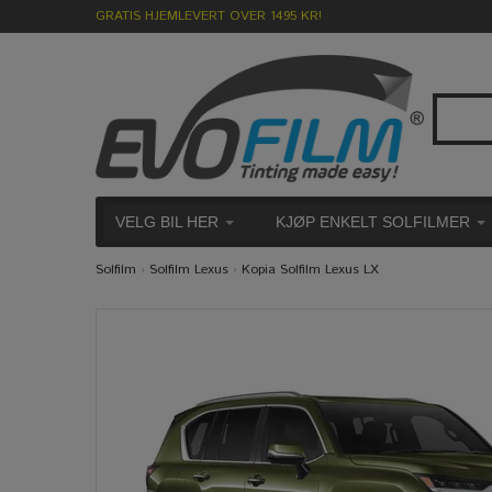
GRATIS HJEMLEVERT OVER 1495 KR!
VELG BIL HER
KJØP ENKELT SOLFILMER
Solfilm
›
Solfilm Lexus
›
Kopia Solfilm Lexus LX