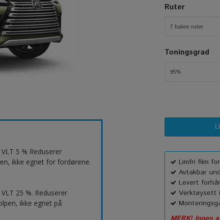
Ruter
7 bakre ruter
Toningsgrad
95%
t. VLT 5 % Reduserer
en, ikke egnet for fordørene.
Limfri film f
Avtakbar unde
Levert forhå
 VLT 25 %. Reduserer
Verktøysett i
lpen, ikke egnet på
Monteringsga
MERK! Ingen an