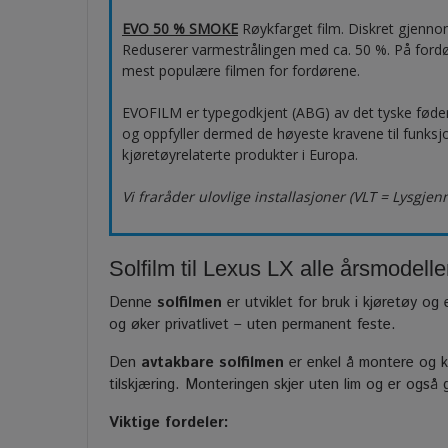
EVO 50 % SMOKE
Røykfarget film. Diskret gjenno
Reduserer varmestrålingen med ca. 50 %. På ford
mest populære filmen for fordørene.
EVOFILM er typegodkjent (ABG) av det tyske fød
og oppfyller dermed de høyeste kravene til funksjo
kjøretøyrelaterte produkter i Europa.
Vi fraråder ulovlige installasjoner (VLT = Lysgje
Solfilm til Lexus LX alle årsmodelle
Denne
solfilmen
er utviklet for bruk i kjøretøy og 
og øker privatlivet – uten permanent feste.
Den
avtakbare solfilmen
er enkel å montere og ka
tilskjæring. Monteringen skjer uten lim og er også
Viktige fordeler: