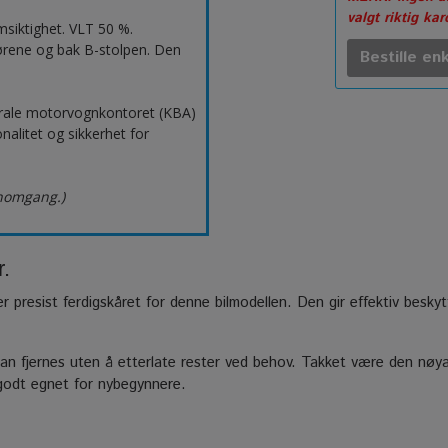
valgt riktig ka
msiktighet. VLT 50 %.
ørene og bak B-stolpen. Den
Bestille enk
erale motorvognkontoret (KBA)
nalitet og sikkerhet for
nnomgang.)
r.
er presist ferdigskåret for denne bilmodellen. Den gir effektiv besky
n fjernes uten å etterlate rester ved behov. Takket være den nøyak
 godt egnet for nybegynnere.