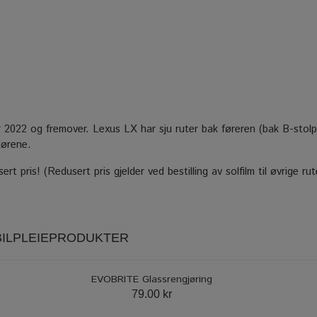
 år 2022 og fremover. Lexus LX har sju ruter bak føreren (bak B-stol
dørene.
ert pris! (Redusert pris gjelder ved bestilling av solfilm til øvrige r
 BILPLEIEPRODUKTER
EVOBRITE Glassrengjøring
79.00 kr