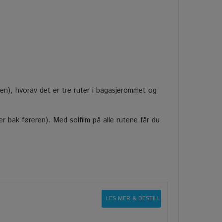
pen), hvorav det er tre ruter i bagasjerommet og
uter bak føreren). Med solfilm på alle rutene får du
LES MER & BESTILL