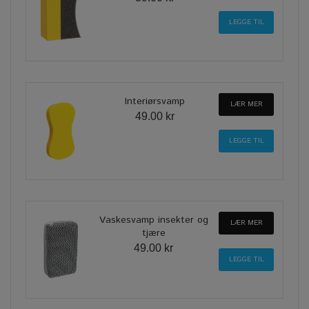
Interiørsvamp
LÆR MER
49.00 kr
Vaskesvamp insekter og
LÆR MER
tjære
49.00 kr