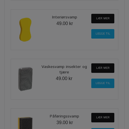
Interiørsvamp
LÆR MER
49.00 kr
Vaskesvamp insekter og
LÆR MER
tjære
49.00 kr
Påføringssvamp
LÆR MER
39.00 kr