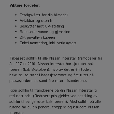
Viktige fordeler:
Ferdigskåret for din bilmodell
Avtakbar og uten lim
Beskytter mot UV-stråling
Reduserer varme og gjenskinn
Økt privatliv i kupeen
Enkel montering, inkl. verktøysett
Tilpasset solfilm til alle Nissan Interstar årsmodeller fra
år 1997 til 2010. Nissan Interstar har sju ruter bak
føreren (bak B-stolpen), hvorav det er én todelt
bakrute, to ruter i bagasjerommet og fire ruter på
passasjerdørene, samt fire ruter i framdørene.
Kjøp solfilm til framdørene på din Nissan Interstar til
redusert pris! (Redusert pris gjelder ved bestilling av
solfilm til øvrige ruter bak føreren). Med solfilm på alle
rutene får du en penere, tryggere og kjøligere Nissan
Interstar.