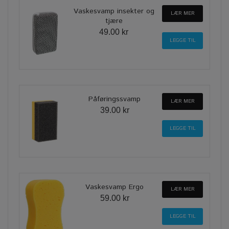
Vaskesvamp insekter og
LÆR MER
tjære
49.00 kr
Påføringssvamp
LÆR MER
39.00 kr
Vaskesvamp Ergo
LÆR MER
59.00 kr