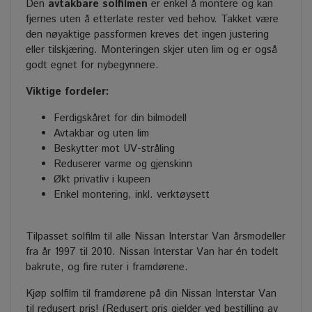
Den
avtakbare solfilmen
er enkel å montere og kan
fjernes uten å etterlate rester ved behov. Takket være
den nøyaktige passformen kreves det ingen justering
eller tilskjæring. Monteringen skjer uten lim og er også
godt egnet for nybegynnere.
Viktige fordeler:
Ferdigskåret for din bilmodell
Avtakbar og uten lim
Beskytter mot UV-stråling
Reduserer varme og gjenskinn
Økt privatliv i kupeen
Enkel montering, inkl. verktøysett
Tilpasset solfilm til alle Nissan Interstar Van årsmodeller
fra år 1997 til 2010. Nissan Interstar Van har én todelt
bakrute, og fire ruter i framdørene.
Kjøp solfilm til framdørene på din Nissan Interstar Van
til redusert pris! (Redusert pris gjelder ved bestilling av