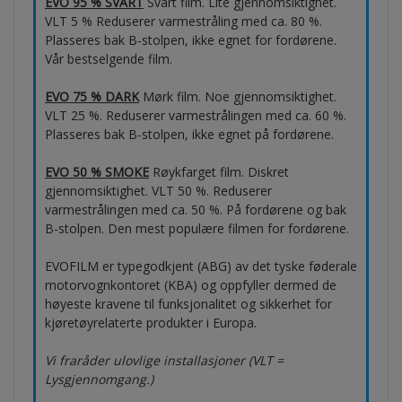
EVO 95 % SVART
Svart film. Lite gjennomsiktighet.
VLT 5 % Reduserer varmestråling med ca. 80 %.
Plasseres bak B-stolpen, ikke egnet for fordørene.
Vår bestselgende film.
EVO 75 % DARK
Mørk film. Noe gjennomsiktighet.
VLT 25 %. Reduserer varmestrålingen med ca. 60 %.
Plasseres bak B-stolpen, ikke egnet på fordørene.
EVO 50 % SMOKE
Røykfarget film. Diskret
gjennomsiktighet. VLT 50 %. Reduserer
varmestrålingen med ca. 50 %. På fordørene og bak
B-stolpen. Den mest populære filmen for fordørene.
EVOFILM er typegodkjent (ABG) av det tyske føderale
motorvognkontoret (KBA) og oppfyller dermed de
høyeste kravene til funksjonalitet og sikkerhet for
kjøretøyrelaterte produkter i Europa.
Vi fraråder ulovlige installasjoner (VLT =
Lysgjennomgang.)