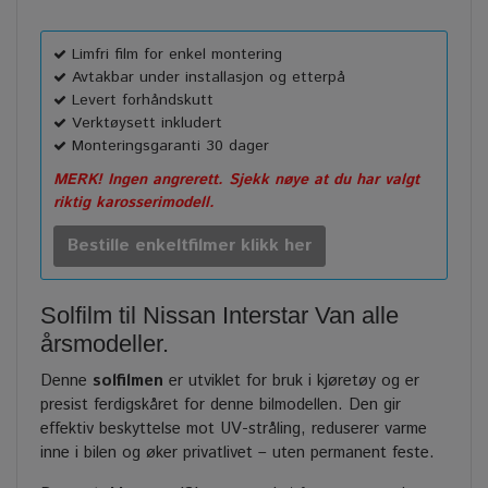
Limfri film for enkel montering
Avtakbar under installasjon og etterpå
Levert forhåndskutt
Verktøysett inkludert
Monteringsgaranti 30 dager
MERK! Ingen angrerett. Sjekk nøye at du har valgt
riktig karosserimodell.
Bestille enkeltfilmer klikk her
Solfilm til Nissan Interstar Van alle
årsmodeller.
Denne
solfilmen
er utviklet for bruk i kjøretøy og er
presist ferdigskåret for denne bilmodellen. Den gir
effektiv beskyttelse mot UV-stråling, reduserer varme
inne i bilen og øker privatlivet – uten permanent feste.