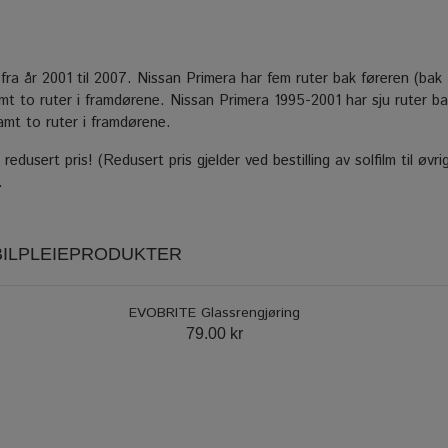
r fra år 2001 til 2007. Nissan Primera har fem ruter bak føreren (bak 
 to ruter i framdørene. Nissan Primera 1995-2001 har sju ruter bak 
amt to ruter i framdørene.
 redusert pris! (Redusert pris gjelder ved bestilling av solfilm til øvr
.
 BILPLEIEPRODUKTER
EVOBRITE Glassrengjøring
79.00 kr