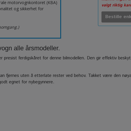
erale motorvognkontoret (KBA)
valgt riktig ka
nalitet og sikkerhet for
Bestille enk
nnomgang.)
vogn alle årsmodeller.
er presist ferdigskåret for denne bilmodellen. Den gir effektiv besky
n fjernes uten å etterlate rester ved behov. Takket være den nøyak
 godt egnet for nybegynnere.