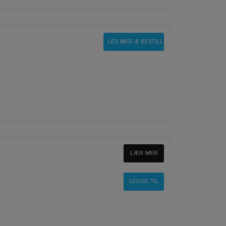
LES MER & BESTILL
LÆR MER