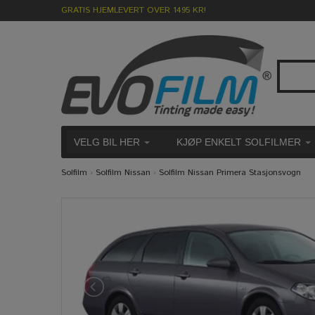
GRATIS HJEMLEVERT OVER 1495 KR!
VELG BIL HER
KJØP ENKELT SOLFILMER
Solfilm
›
Solfilm Nissan
›
Solfilm Nissan Primera Stasjonsvogn