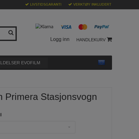
LIVSTIDSGARANTI
VERKTØY INKLUDERT
Logg inn
HANDLEKURV
LDELSER EVOFILM
an Primera Stasjonsvogn
l