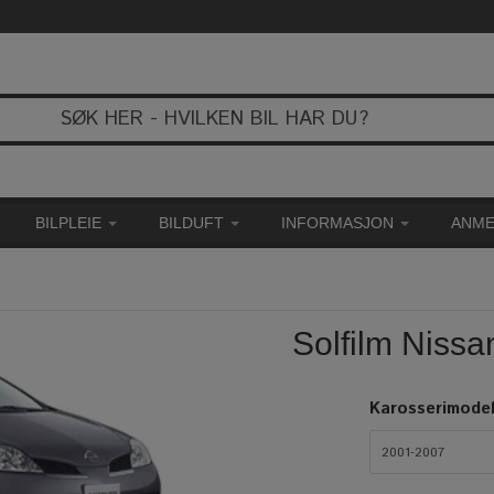
BILPLEIE
BILDUFT
INFORMASJON
ANME
Solfilm Niss
Karosserimodel
2001-2007