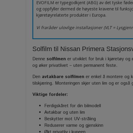
EVOFILM er typegodkjent (ABG) av det tyske fød
og oppfyller dermed de høyeste kravene til funksjo
kjøretøyrelaterte produkter i Europa.
Vi fraråder ulovlige installasjoner (VLT = Lysgje
Solfilm til Nissan Primera Stasjons
Denne
solfilmen
er utviklet for bruk i kjøretøy og 
og øker privatlivet – uten permanent feste.
Den
avtakbare solfilmen
er enkel å montere og ka
tilskjæring. Monteringen skjer uten lim og er også
Viktige fordeler:
Ferdigskåret for din bilmodell
Avtakbar og uten lim
Beskytter mot UV-stråling
Reduserer varme og gjenskinn
Økt privatliv i kupeen