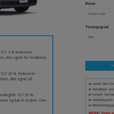
Ruter
5 bakre ruter
Toningsgrad
95%
t. VLT 5 % Reduserer
en, ikke egnet for fordørene.
 VLT 25 %. Reduserer
lpen, ikke egnet på
Limfri film f
Avtakbar unde
Levert forhå
msiktighet. VLT 50 %.
Verktøysett i
ørene og bak B-stolpen. Den
Monteringsga
MERK! Ingen an