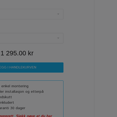
1 295.00 kr
or enkel montering
r installasjon og etterpå
ndskutt
nkludert
ranti 30 dager
grerett. Sjekk nøye at du har