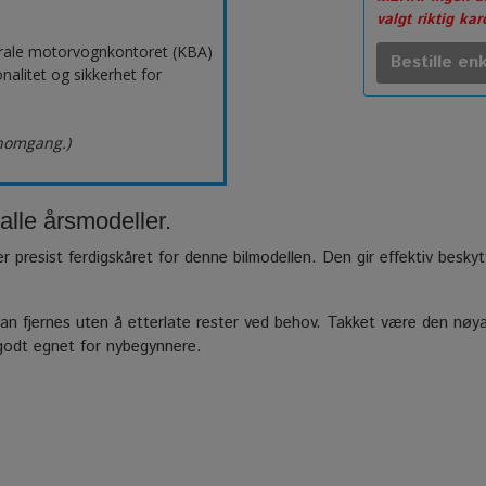
valgt riktig ka
erale motorvognkontoret (KBA)
Bestille enk
nalitet og sikkerhet for
nnomgang.)
alle årsmodeller.
er presist ferdigskåret for denne bilmodellen. Den gir effektiv besky
n fjernes uten å etterlate rester ved behov. Takket være den nøyak
 godt egnet for nybegynnere.