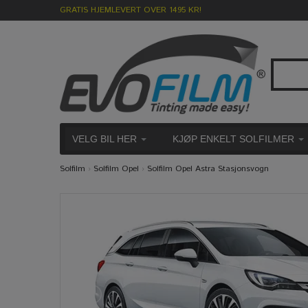
GRATIS HJEMLEVERT OVER 1495 KR!
VELG BIL HER
KJØP ENKELT SOLFILMER
Solfilm
›
Solfilm Opel
›
Solfilm Opel Astra Stasjonsvogn