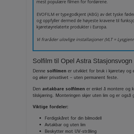
mest populære filmen for fordørene.
EVOFILM er typegodkjent (ABG) av det tyske fød
og oppfyller dermed de høyeste kravene til funksjo
kjøretøyrelaterte produkter i Europa.
Vi fraråder ulovlige installasjoner (VLT = Lysgje
Solfilm til Opel Astra Stasjonsvogn 
Denne
solfilmen
er utviklet for bruk i kjøretøy og 
og øker privatlivet – uten permanent feste.
Den
avtakbare solfilmen
er enkel å montere og ka
tilskjæring. Monteringen skjer uten lim og er også
Viktige fordeler:
Ferdigskåret for din bilmodell
Avtakbar og uten lim
Beskytter mot UV-stråling