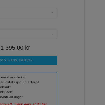
1 395.00 kr
or enkel montering
r installasjon og etterpå
ndskutt
nkludert
ranti 30 dager
grerett. Sjekk nøye at du har