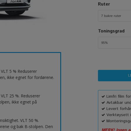
Ruter
7 bakre ruter
Toningsgrad
95%
t. VLT 5 % Reduserer
en, ikke egnet for fordørene.
 VLT 25 %. Reduserer
Limfri film f
lpen, ikke egnet på
Avtakbar unde
Levert forhå
Verktøysett i
msiktighet. VLT 50 %.
Monteringsga
ørene og bak B-stolpen. Den
MERK! Ingen an