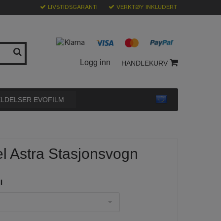
LIVSTIDSGARANTI
VERKTØY INKLUDERT
Logg inn
HANDLEKURV
LDELSER EVOFILM
el Astra Stasjonsvogn
l