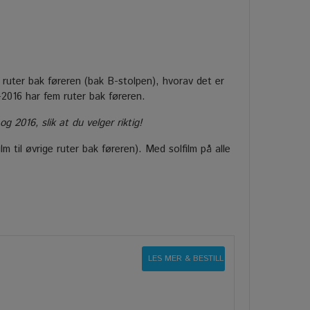
 ruter bak føreren (bak B-stolpen), hvorav det er
-2016 har fem ruter bak føreren.
2016, slik at du velger riktig!
lm til øvrige ruter bak føreren). Med solfilm på alle
LES MER & BESTILL