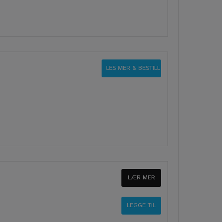
LES MER & BESTILL
LÆR MER