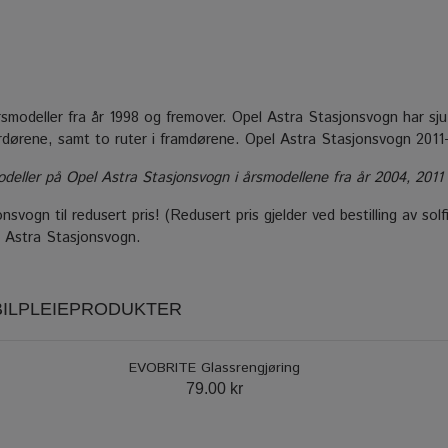
årsmodeller fra år 1998 og fremover. Opel Astra Stasjonsvogn har sju
erdørene, samt to ruter i framdørene. Opel Astra Stasjonsvogn 2011
ller på Opel Astra Stasjonsvogn i årsmodellene fra år 2004, 2011 og 
svogn til redusert pris! (Redusert pris gjelder ved bestilling av solfi
l Astra Stasjonsvogn.
 BILPLEIEPRODUKTER
EVOBRITE Glassrengjøring
79.00 kr