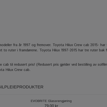
rsmodeller fra år 1997 og fremover. Toyota Hilux Crew cab 2015- har
mt to ruter i framdørene. Toyota Hilux 1997-2015 har tre ruter bak f
cab til redusert pris! (Redusert pris gjelder ved bestilling av solfilm
ota Hilux Crew cab.
 BILPLEIEPRODUKTER
EVOBRITE Glassrengjøring
79.00 kr