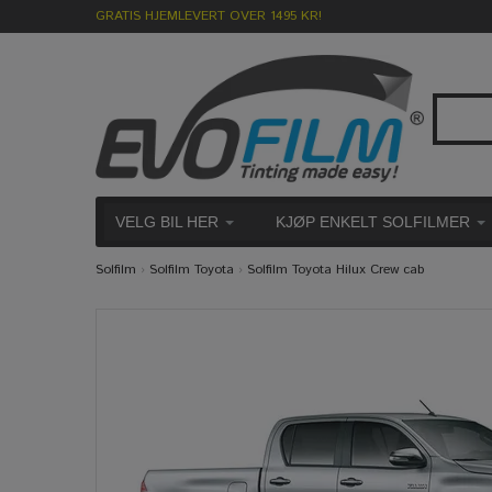
GRATIS HJEMLEVERT OVER 1495 KR!
VELG BIL HER
KJØP ENKELT SOLFILMER
Solfilm
›
Solfilm Toyota
›
Solfilm Toyota Hilux Crew cab