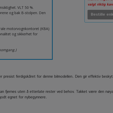
valgt riktig ka
msiktighet. VLT 50 %.
ørene og bak B-stolpen. Den
Bestille enk
erale motorvognkontoret (KBA)
nalitet og sikkerhet for
nnomgang.)
er presist ferdigskåret for denne bilmodellen. Den gir effektiv besky
n fjernes uten å etterlate rester ved behov. Takket være den nøyak
 godt egnet for nybegynnere.