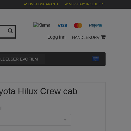
LIVSTIDSGARANTI
VERKTØY INKLUDERT
Logg inn
HANDLEKURV
LDELSER EVOFILM
oyota Hilux Crew cab
l