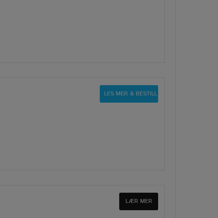
LES MER & BESTILL
LÆR MER