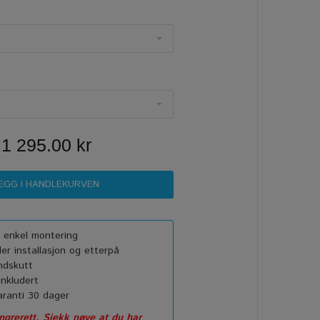
1 295.00 kr
or enkel montering
r installasjon og etterpå
ndskutt
nkludert
ranti 30 dager
grerett. Sjekk nøye at du har