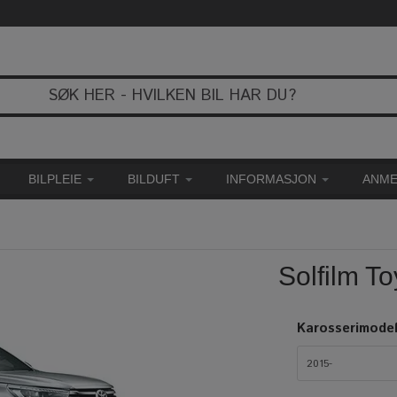
BILPLEIE
BILDUFT
INFORMASJON
ANME
Solfilm T
Karosserimodel
2015-