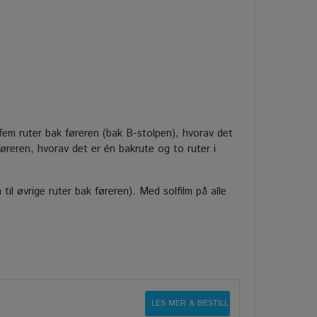
 fem ruter bak føreren (bak B-stolpen), hvorav det
øreren, hvorav det er én bakrute og to ruter i
 til øvrige ruter bak føreren). Med solfilm på alle
LES MER & BESTILL