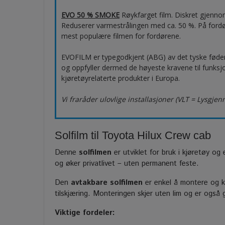
EVO 50 % SMOKE
Røykfarget film. Diskret gjenno
Reduserer varmestrålingen med ca. 50 %. På ford
mest populære filmen for fordørene.
EVOFILM er typegodkjent (ABG) av det tyske fød
og oppfyller dermed de høyeste kravene til funksjo
kjøretøyrelaterte produkter i Europa.
Vi fraråder ulovlige installasjoner (VLT = Lysgje
Solfilm til Toyota Hilux Crew cab
Denne
solfilmen
er utviklet for bruk i kjøretøy og 
og øker privatlivet – uten permanent feste.
Den
avtakbare solfilmen
er enkel å montere og ka
tilskjæring. Monteringen skjer uten lim og er også
Viktige fordeler: