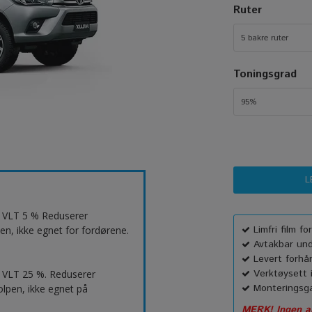
Ruter
5 bakre ruter
Toningsgrad
95%
t. VLT 5 % Reduserer
Limfri film f
en, ikke egnet for fordørene.
Avtakbar unde
Levert forhå
Verktøysett i
 VLT 25 %. Reduserer
Monteringsga
lpen, ikke egnet på
MERK! Ingen an