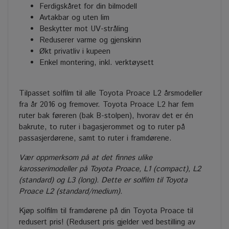
Ferdigskåret for din bilmodell
Avtakbar og uten lim
Beskytter mot UV-stråling
Reduserer varme og gjenskinn
Økt privatliv i kupeen
Enkel montering, inkl. verktøysett
Tilpasset solfilm til alle Toyota Proace L2 årsmodeller
fra år 2016 og fremover. Toyota Proace L2 har fem
ruter bak føreren (bak B-stolpen), hvorav det er én
bakrute, to ruter i bagasjerommet og to ruter på
passasjerdørene, samt to ruter i framdørene.
Vær oppmerksom på at det finnes ulike
karosserimodeller på Toyota Proace, L1 (compact), L2
(standard) og L3 (long).
Dette er solfilm til Toyota
Proace L2 (standard/medium).
Kjøp solfilm til framdørene på din Toyota Proace til
redusert pris! (Redusert pris gjelder ved bestilling av