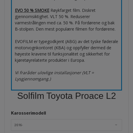
EVO 50 % SMOKE
Røykfarget film. Diskret
gjennomsiktighet. VLT 50 %. Reduserer
varmestrålingen med ca. 50 %. På fordørene og bak
B-stolpen. Den mest populære filmen for fordørene.
EVOFILM er typegodkjent (ABG) av det tyske føderale
motorvognkontoret (KBA) og oppfyller dermed de
høyeste kravene til funksjonalitet og sikkerhet for
kjøretøyrelaterte produkter i Europa.
Vi fraråder ulovlige installasjoner (VLT =
Lysgjennomgang.)
Solfilm Toyota Proace L2
Karosserimodell
2016-