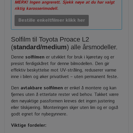
MERK! Ingen angrerett. Sjekk nøye at du har valgt
riktig karosserimodell.
Bestille enkeltfilmer klikk her
Solfilm til Toyota Proace L2
(
standard/medium
) alle årsmodeller.
Denne
solfilmen
er utviklet for bruk i kjøretøy og er
presist ferdigskåret for denne bilmodellen. Den gir
effektiv beskyttelse mot UV-stråling, reduserer varme
inne i bilen og øker privatlivet – uten permanent feste.
Den
avtakbare solfilmen
er enkel å montere og kan
fjernes uten å etterlate rester ved behov. Takket være
den nøyaktige passformen kreves det ingen justering
eller tilskjæring. Monteringen skjer uten lim og er også
godt egnet for nybegynnere.
Viktige fordeler: