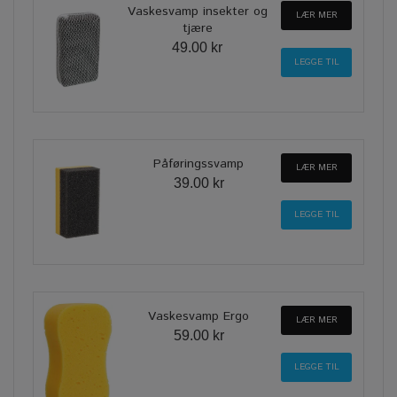
Vaskesvamp insekter og
LÆR MER
tjære
49.00 kr
Påføringssvamp
LÆR MER
39.00 kr
Vaskesvamp Ergo
LÆR MER
59.00 kr