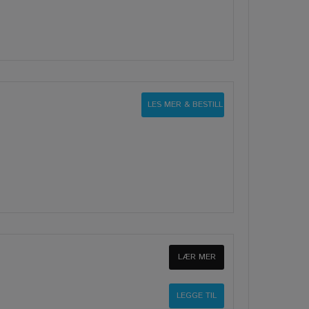
LES MER & BESTILL
LÆR MER