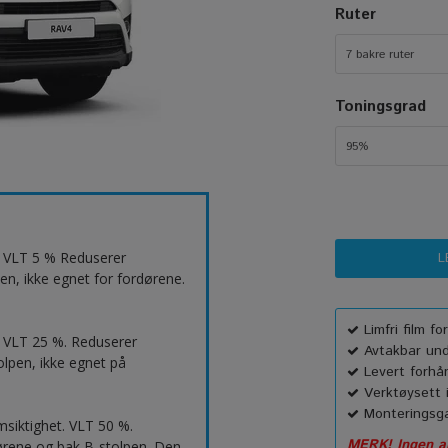
Ruter
7 bakre ruter
Toningsgrad
95%
t. VLT 5 % Reduserer
en, ikke egnet for fordørene.
Limfri film f
 VLT 25 %. Reduserer
Avtakbar unde
lpen, ikke egnet på
Levert forhå
Verktøysett i
Monteringsga
msiktighet. VLT 50 %.
MERK! Ingen an
ørene og bak B-stolpen. Den