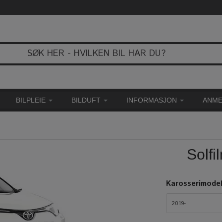
BILPLEIE
BILDUFT
INFORMASJON
ANME
Solf
Karosserimodel
2019-