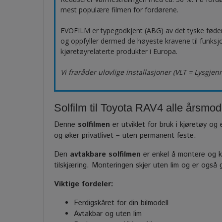
mest populære filmen for fordørene.
EVOFILM er typegodkjent (ABG) av det tyske fød
og oppfyller dermed de høyeste kravene til funksjo
kjøretøyrelaterte produkter i Europa.
Vi fraråder ulovlige installasjoner (VLT = Lysgje
Solfilm til Toyota RAV4 alle årsmode
Denne
solfilmen
er utviklet for bruk i kjøretøy og 
og øker privatlivet – uten permanent feste.
Den
avtakbare solfilmen
er enkel å montere og ka
tilskjæring. Monteringen skjer uten lim og er også
Viktige fordeler:
Ferdigskåret for din bilmodell
Avtakbar og uten lim