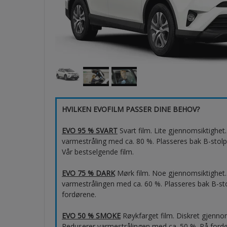
HVILKEN EVOFILM PASSER DINE BEHOV?
EVO 95 % SVART
Svart film. Lite gjennomsiktighe
varmestråling med ca. 80 %. Plasseres bak B-stolp
Vår bestselgende film.
EVO 75 % DARK
Mørk film. Noe gjennomsiktighet.
varmestrålingen med ca. 60 %. Plasseres bak B-sto
fordørene.
EVO 50 % SMOKE
Røykfarget film. Diskret gjenno
Reduserer varmestrålingen med ca. 50 %. På ford