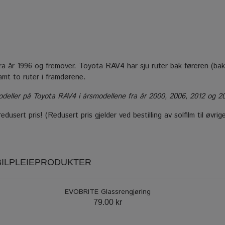
fra år 1996 og fremover. Toyota RAV4 har sju ruter bak føreren (bak 
amt to ruter i framdørene.
ller på Toyota RAV4 i årsmodellene fra år 2000, 2006, 2012 og 2019,
dusert pris! (Redusert pris gjelder ved bestilling av solfilm til øvrig
 BILPLEIEPRODUKTER
EVOBRITE Glassrengjøring
79.00 kr