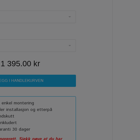
1 395.00 kr
or enkel montering
r installasjon og etterpå
ndskutt
nkludert
ranti 30 dager
grerett. Sjekk nøye at du har