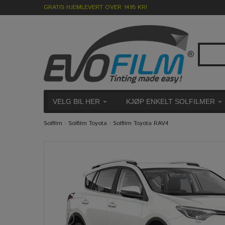
GRATIS HJEMLEVERT OVER 1495 KR!
VELG BIL HER
KJØP ENKELT SOLFILMER
Solfilm
›
Solfilm Toyota
›
Solfilm Toyota RAV4