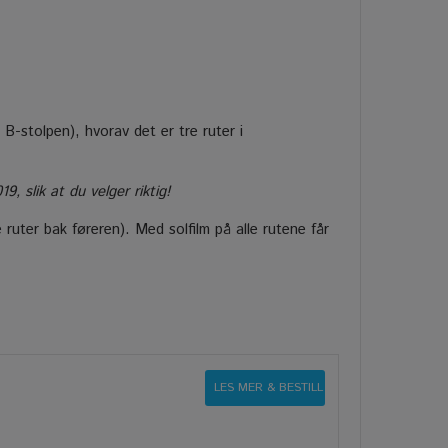
B-stolpen), hvorav det er tre ruter i
 slik at du velger riktig!
e ruter bak føreren). Med solfilm på alle rutene får
LES MER & BESTILL