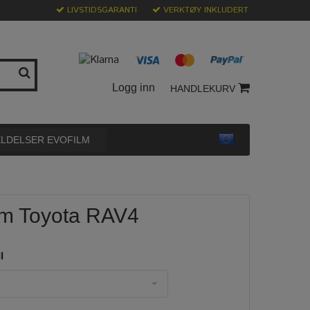
LIVSTIDSGARANTI
VERKTØY INKLUDERT
Logg inn
HANDLEKURV
LDELSER EVOFILM
ilm Toyota RAV4
l