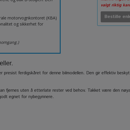
valgt riktig ka
Bestille enk
erale motorvognkontoret (KBA)
nalitet og sikkerhet for
nnomgang.)
ller.
er presist ferdigskåret for denne bilmodellen. Den gir effektiv besky
n fjernes uten å etterlate rester ved behov. Takket være den nøyak
 godt egnet for nybegynnere.