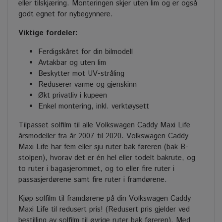
eller tilskjæring. Monteringen skjer uten lim og er også
godt egnet for nybegynnere.
Viktige fordeler:
Ferdigskåret for din bilmodell
Avtakbar og uten lim
Beskytter mot UV-stråling
Reduserer varme og gjenskinn
Økt privatliv i kupeen
Enkel montering, inkl. verktøysett
Tilpasset solfilm til alle Volkswagen Caddy Maxi Life
årsmodeller fra år 2007 til 2020. Volkswagen Caddy
Maxi Life har fem eller sju ruter bak føreren (bak B-
stolpen), hvorav det er én hel eller todelt bakrute, og
to ruter i bagasjerommet, og to eller fire ruter i
passasjerdørene samt fire ruter i framdørene.
Kjøp solfilm til framdørene på din Volkswagen Caddy
Maxi Life til redusert pris! (Redusert pris gjelder ved
bestilling av solfilm til øvrige ruter bak føreren). Med