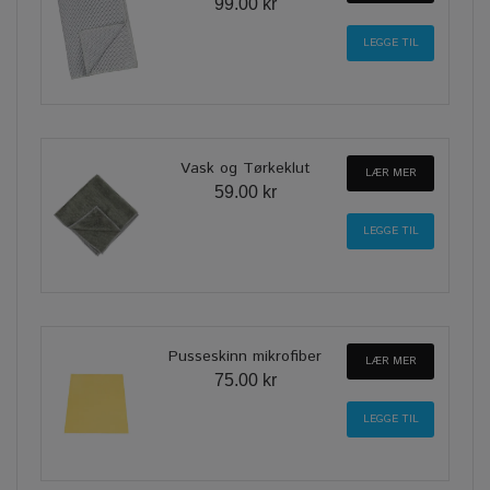
99.00 kr
Vask og Tørkeklut
LÆR MER
59.00 kr
Pusseskinn mikrofiber
LÆR MER
75.00 kr