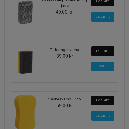
Vaskesvamp insekter og
LÆR MER
tjære
49.00 kr
Påføringssvamp
LÆR MER
39.00 kr
Vaskesvamp Ergo
LÆR MER
59.00 kr