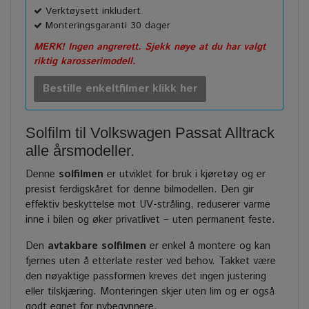
Verktøysett inkludert
Monteringsgaranti 30 dager
MERK! Ingen angrerett. Sjekk nøye at du har valgt
riktig karosserimodell.
Bestille enkeltfilmer klikk her
Solfilm til Volkswagen Passat Alltrack
alle årsmodeller.
Denne
solfilmen
er utviklet for bruk i kjøretøy og er
presist ferdigskåret for denne bilmodellen. Den gir
effektiv beskyttelse mot UV-stråling, reduserer varme
inne i bilen og øker privatlivet – uten permanent feste.
Den
avtakbare solfilmen
er enkel å montere og kan
fjernes uten å etterlate rester ved behov. Takket være
den nøyaktige passformen kreves det ingen justering
eller tilskjæring. Monteringen skjer uten lim og er også
godt egnet for nybegynnere.