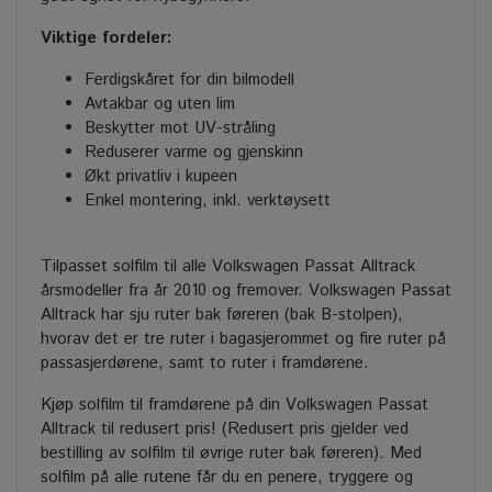
Viktige fordeler:
Ferdigskåret for din bilmodell
Avtakbar og uten lim
Beskytter mot UV-stråling
Reduserer varme og gjenskinn
Økt privatliv i kupeen
Enkel montering, inkl. verktøysett
Tilpasset solfilm til alle Volkswagen Passat Alltrack
årsmodeller fra år 2010 og fremover. Volkswagen Passat
Alltrack har sju ruter bak føreren (bak B-stolpen),
hvorav det er tre ruter i bagasjerommet og fire ruter på
passasjerdørene, samt to ruter i framdørene.
Kjøp solfilm til framdørene på din Volkswagen Passat
Alltrack til redusert pris! (Redusert pris gjelder ved
bestilling av solfilm til øvrige ruter bak føreren). Med
solfilm på alle rutene får du en penere, tryggere og