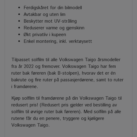
Ferdigskåret for din bilmodell
Avtakbar og uten lim
Beskytter mot UV-stråling
Reduserer varme og gjenskinn
Økt privatliv i kupeen
Enkel montering, inkl. verktøysett
Tilpasset solfilm til alle Volkswagen Taigo årsmodeller
fra år 2022 og fremover. Volkswagen Taigo har fem
ruter bak føreren (bak B-stolpen), hvorav det er én
bakrute og fire ruter på passasjerdørene, samt to ruter
i framdørene.
Kjøp solfilm til framdørene på din Volkswagen Taigo til
redusert pris! (Redusert pris gjelder ved bestilling av
solfilm til øvrige ruter bak føreren). Med solfilm på alle
rutene får du en penere, tryggere og kjøligere
Volkswagen Taigo.