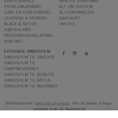
KUNDESERVICE
VANLIGE SPØRSMÅL
PROBLEMLØSNING
ALT OM SOLFILM
GJØR EN FORESPØRSEL
BLI FORHANDLER
LEVERING & SPORING
GAVEKORT
KLAGE & RETUR
OM OSS
KJØPSVILKÅR
PERSONVERERKLÆRING
KONTAKT
EVOSHADE VINDUSFILM
VINDUSFILM TIL VINDUER
VINDUSFILM TIL
CAMPINGVOGNER
VINDUSFILM TIL BOBILER
VINDUSFILM TIL BÅTER
VINDUSFILM TIL MASKINER
Bedriftskontakt:
send oss en e-post
. Hvis du ønsker å klage,
vennligst bruk vår
Klageportal