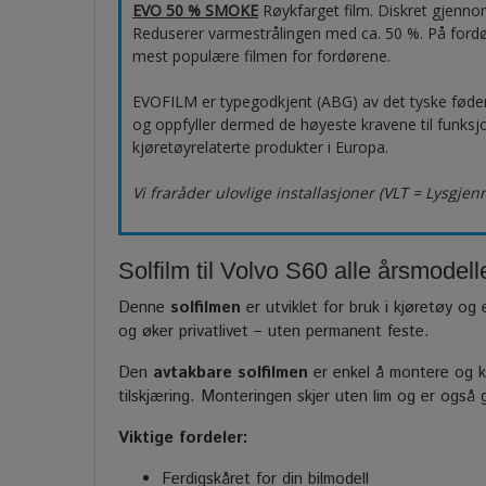
EVO 50 % SMOKE
Røykfarget film. Diskret gjenno
Reduserer varmestrålingen med ca. 50 %. På ford
mest populære filmen for fordørene.
EVOFILM er typegodkjent (ABG) av det tyske fød
og oppfyller dermed de høyeste kravene til funksjo
kjøretøyrelaterte produkter i Europa.
Vi fraråder ulovlige installasjoner (VLT = Lysgje
Solfilm til Volvo S60 alle årsmodelle
Denne
solfilmen
er utviklet for bruk i kjøretøy og 
og øker privatlivet – uten permanent feste.
Den
avtakbare solfilmen
er enkel å montere og ka
tilskjæring. Monteringen skjer uten lim og er også
Viktige fordeler:
Ferdigskåret for din bilmodell