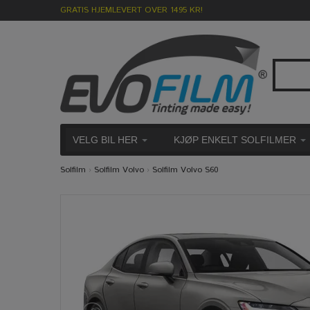
GRATIS HJEMLEVERT OVER 1495 KR!
VELG BIL HER
KJØP ENKELT SOLFILMER
Solfilm
›
Solfilm Volvo
›
Solfilm Volvo S60