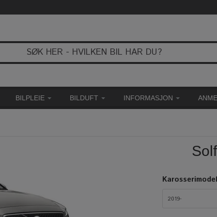
BILPLEIE
BILDUFT
INFORMASJON
ANME
Sol
Karosserimodel
2019-