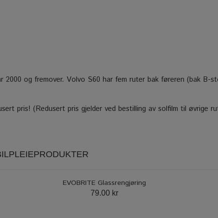
a år 2000 og fremover. Volvo S60 har fem ruter bak føreren (bak B-st
sert pris! (Redusert pris gjelder ved bestilling av solfilm til øvrige 
 BILPLEIEPRODUKTER
EVOBRITE Glassrengjøring
79.00 kr