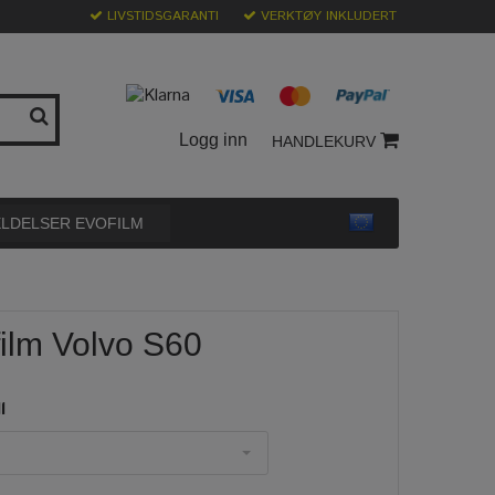
LIVSTIDSGARANTI
VERKTØY INKLUDERT
Logg inn
HANDLEKURV
LDELSER EVOFILM
film Volvo S60
l