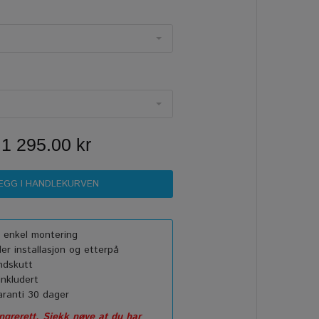
1 295.00 kr
or enkel montering
r installasjon og etterpå
ndskutt
nkludert
ranti 30 dager
grerett. Sjekk nøye at du har