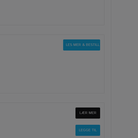
LES MER & BESTILL
LÆR MER