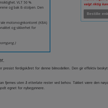
msiktighet. VLT 50 %.
valgt riktig ka
ørene og bak B-stolpen. Den
Bestille enk
erale motorvognkontoret (KBA)
nalitet og sikkerhet for
nnomgang.)
r.
er presist ferdigskåret for denne bilmodellen. Den gir effektiv besky
n fjernes uten å etterlate rester ved behov. Takket være den nøyak
 godt egnet for nybegynnere.