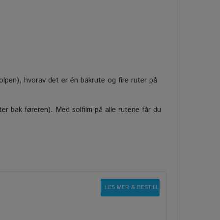
olpen), hvorav det er én bakrute og fire ruter på
ruter bak føreren). Med solfilm på alle rutene får du
LES MER & BESTILL