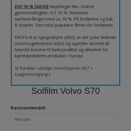
EVO 50 % SMOKE
Røykfarget film. Diskret
gjennomsiktighet. VLT 50 %. Reduserer
varmestrålingen med ca. 50 %. På fordørene og bak
B-stolpen. Den mest populære filmen for fordørene.
EVOFILM er typegodkjent (ABG) av det tyske føderale
motorvognkontoret (KBA) og oppfyller dermed de
høyeste kravene til funksjonalitet og sikkerhet for
kjøretøyrelaterte produkter i Europa.
Vi fraråder ulovlige installasjoner (VLT =
Lysgjennomgang.)
Solfilm Volvo S70
Karosserimodell
1997-2000