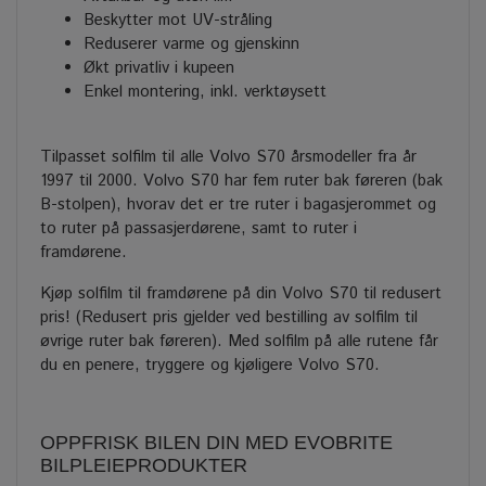
Beskytter mot UV-stråling
Reduserer varme og gjenskinn
Økt privatliv i kupeen
Enkel montering, inkl. verktøysett
Tilpasset solfilm til alle Volvo S70 årsmodeller fra år
1997 til 2000. Volvo S70 har fem ruter bak føreren (bak
B-stolpen), hvorav det er tre ruter i bagasjerommet og
to ruter på passasjerdørene, samt to ruter i
framdørene.
Kjøp solfilm til framdørene på din Volvo S70 til redusert
pris! (Redusert pris gjelder ved bestilling av solfilm til
øvrige ruter bak føreren). Med solfilm på alle rutene får
du en penere, tryggere og kjøligere Volvo S70.
OPPFRISK BILEN DIN MED EVOBRITE
BILPLEIEPRODUKTER