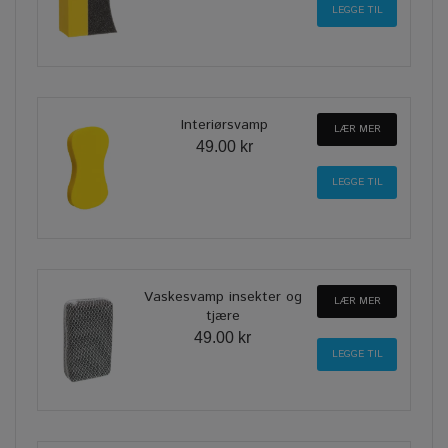
Interiørsvamp
LÆR MER
49.00 kr
Vaskesvamp insekter og
LÆR MER
tjære
49.00 kr