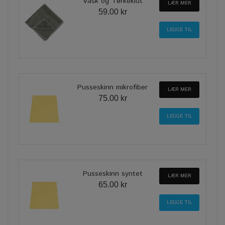
Vask og Tørkeklut
LÆR MER
59.00 kr
Pusseskinn mikrofiber
LÆR MER
75.00 kr
Pusseskinn syntet
LÆR MER
65.00 kr