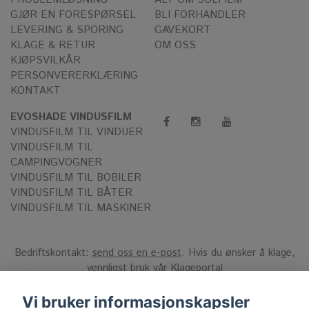
GJØR EN FORESPØRSEL
BLI FORHANDLER
LEVERING & SPORING
GAVEKORT
KLAGE & RETUR
OM OSS
KJØPSVILKÅR
PERSONVERERKLÆRING
KONTAKT
EVOSHADE VINDUSFILM
VINDUSFILM TIL VINDUER
VINDUSFILM TIL
CAMPINGVOGNER
VINDUSFILM TIL BOBILER
VINDUSFILM TIL BÅTER
VINDUSFILM TIL MASKINER
Bedriftskontakt:
send oss en e-post
. Hvis du ønsker å klage,
vennligst bruk vår
Klageportal
556808-9659 EVO International AB, Norra Ljunggatan 16,
Vi bruker informasjonskapsler