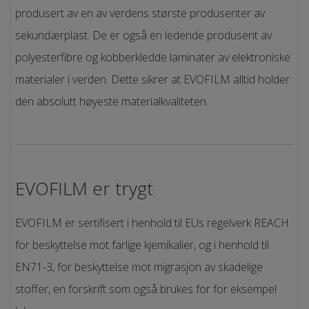
produsert av en av verdens største produsenter av
sekundærplast. De er også en ledende produsent av
polyesterfibre og kobberkledde laminater av elektroniske
materialer i verden. Dette sikrer at EVOFILM alltid holder
den absolutt høyeste materialkvaliteten.
EVOFILM er trygt
EVOFILM er sertifisert i henhold til EUs regelverk REACH
for beskyttelse mot farlige kjemikalier, og i henhold til
EN71-3, for beskyttelse mot migrasjon av skadelige
stoffer, en forskrift som også brukes for for eksempel