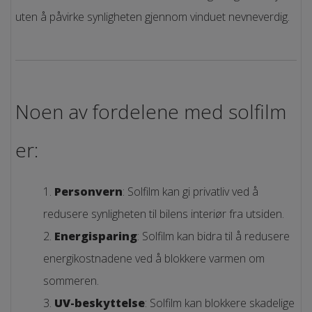
uten å påvirke synligheten gjennom vinduet nevneverdig.
Noen av fordelene med solfilm
er:
Personvern
: Solfilm kan gi privatliv ved å
redusere synligheten til bilens interiør fra utsiden.
Energisparing
: Solfilm kan bidra til å redusere
energikostnadene ved å blokkere varmen om
sommeren.
UV-beskyttelse
: Solfilm kan blokkere skadelige